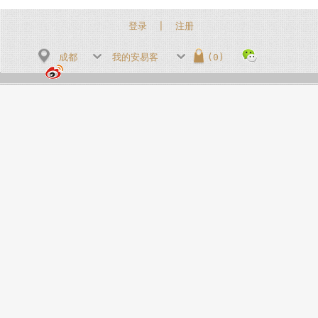
登录
|
注册
成都
我的安易客
(0)
上海
我的订单
南京
我的优惠券
芜湖
我的订金券
扬州
宿迁